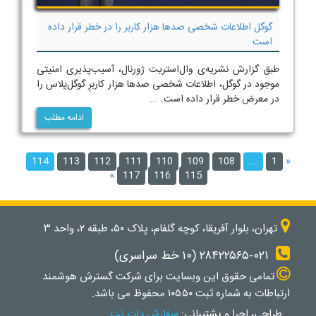
گوگل اطلاعات شخصی صدها هزار کاربر را در خطر قرار داده
است
طبق گزارش نشریه‌ی وال‌استریت ژورنال، آسیب‌پذیری امنیتی
موجود در گوگل، اطلاعات شخصی صدها هزار کاربرِ گوگل‌پلاس را
در معرض خطر قرار داده است. ...
ادامه مطلب
114
113
112
111
110
109
108
...
1
«
»
117
116
115
تهران، بلوار آفریقا، کوچه گلفام، پلاک ۵۰، طبقه ۲، واحد ۳
۲۸۴۲۲۵۶۵-۰۲۱ (۱۰ خط سراسری)
تمامی حقوق اين وبسايت برای شرکت گسترش هوشمند
ارتباطات به شماره ثبت ۱۰۵۵۰ محفوظ می باشد.
طراحی، اجرا و پشتیبانی:
سفارش دات نت